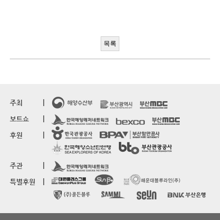
목록
주최
보트쇼
후원
주관
특별후원