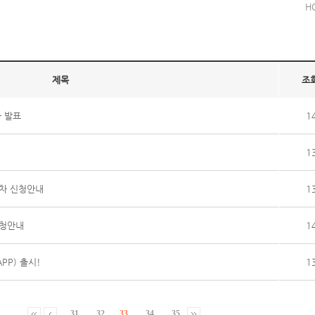
H
제목
조
자 발표
1
1
1차 신청안내
1
신청안내
1
 APP) 출시!
1
31
32
33
34
35